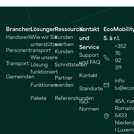
Branchen
Lösungen
Ressourcen
Kontakt
EcoMobilit
Handwerk
Wie wir Sie
Kunden
und
S. à r.l.
unterstützen
werben
+352
Service
Personentransport
Kunden
76
Support
Wie unsere
92
und FAQ
Transport
Lösung
Schnittstellen
311
funktioniert
Kontakt
Gemeinden
Partner
info-
Funktionen
werden
lu@ecom
Standorte
Pakete
Referenzkunden
45A, ru
ISO-
Romains 
Normen
5433
Nieder
I Luxe