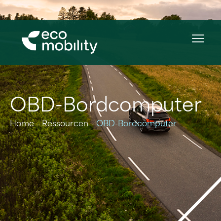
OBD-Bordcomputer
Home
Ressourcen
OBD-Bordcomputer