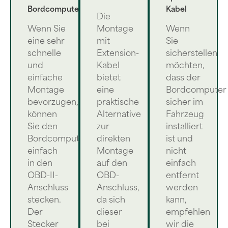
Bordcomputers
Kabel
Die
Wenn Sie
Montage
Wenn
eine sehr
mit
Sie
schnelle
Extension-
sicherstellen
und
Kabel
möchten,
einfache
bietet
dass der
Montage
eine
Bordcomputer
bevorzugen,
praktische
sicher im
können
Alternative
Fahrzeug
Sie den
zur
installiert
Bordcomputer
direkten
ist und
einfach
Montage
nicht
in den
auf den
einfach
OBD-II-
OBD-
entfernt
Anschluss
Anschluss,
werden
stecken.
da sich
kann,
Der
dieser
empfehlen
Stecker
bei
wir die