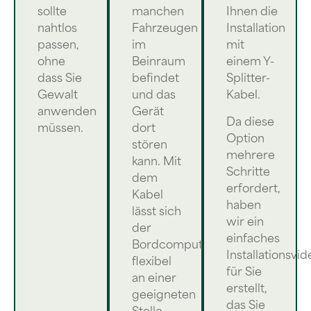
sollte
manchen
Ihnen die
nahtlos
Fahrzeugen
Installation
passen,
im
mit
ohne
Beinraum
einem Y-
dass Sie
befindet
Splitter-
Gewalt
und das
Kabel.
anwenden
Gerät
Da diese
müssen.
dort
Option
stören
mehrere
kann. Mit
Schritte
dem
erfordert,
Kabel
haben
lässt sich
wir ein
der
einfaches
Bordcomputer
Installationsvid
flexibel
für Sie
an einer
erstellt,
geeigneten
das Sie