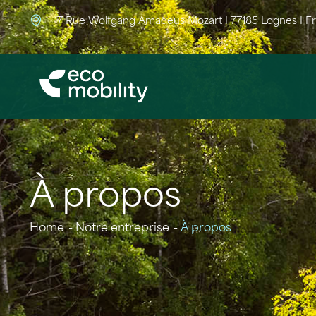
17 Rue Wolfgang Amadeus Mozart I 77185 Lognes I F
À propos
Home
Notre entreprise
À propos