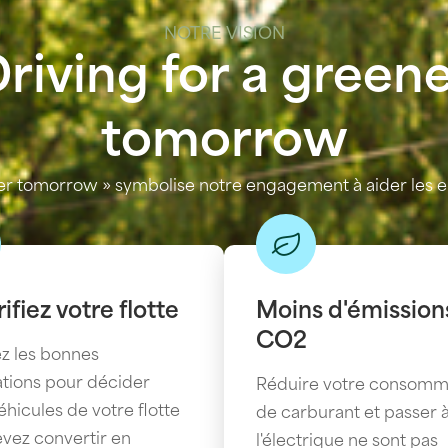
NOTRE VISION
riving for a green
tomorrow
ner tomorrow » symbolise notre engagement à aider les en
rifiez votre flotte
Moins d'émission
CO2
z les bonnes
tions pour décider
Réduire votre consomm
éhicules de votre flotte
de carburant et passer 
vez convertir en
l'électrique ne sont pas