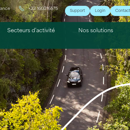
rance
+33 160316575
Support
Login
Contac
Secteurs d’activité
Nos solutions