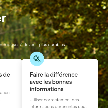
er
treprises à devenir plus durables.
s de
Faire la différence
avec les bonnes
informations
ation
à
Utiliser correctement des
informations pertinentes peut