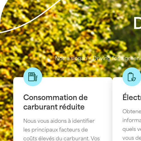
D
Notre slogan « Driving for a gree
Consommation de
Élect
carburant réduite
Obtene
informa
Nous vous aidons à identifier
quels v
les principaux facteurs de
vous de
coûts élevés du carburant. Vos