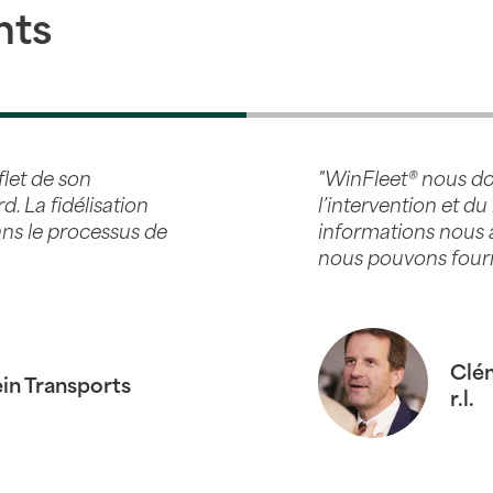
nts
flet de son
"WinFleet® nous do
d. La fidélisation
l’intervention et d
dans le processus de
informations nous a
nous pouvons fourni
Clé
ein Transports
r.l.