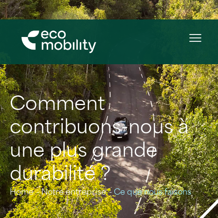
Comment
contribuons-nous à
une plus grande
durabilité ?
Home
Notre entreprise
Ce que nous faisons