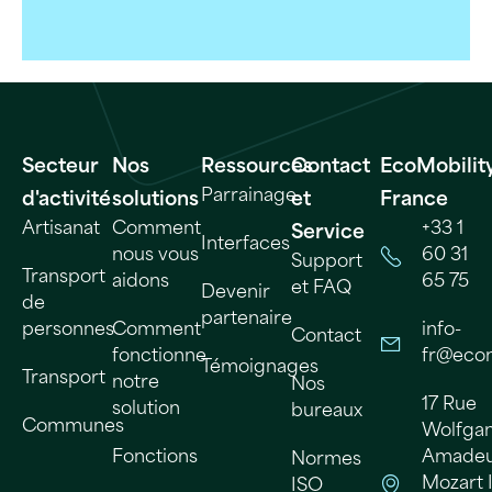
Secteur
Nos
Ressources
Contact
EcoMobilit
Parrainage
d'activité
solutions
et
France
Artisanat
Comment
+33 1
Service
Interfaces
nous vous
60 31
Support
Transport
aidons
65 75
et FAQ
Devenir
de
partenaire
personnes
Comment
info-
Contact
fonctionne
fr@ecom
Témoignages
Transport
notre
Nos
17 Rue
solution
bureaux
Communes
Wolfga
Fonctions
Amade
Normes
Mozart 
ISO