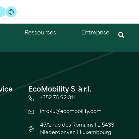
t
Ressources
Entreprise
vice
EcoMobility S. à r.l.
+352 76 92 311
info-lu@ecomobility.com
45A, rue des Romains I L-5433
Niederdonven I Luxembourg