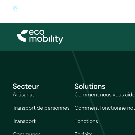
45A, rue des Romains I L-5433 Niederdonven I Luxe
Secteur
Solutions
Artisanat
Comment nous vous aid
Transport de personnes
Comment fonctionne notr
Transport
Fonctions
Communes
Forfaits