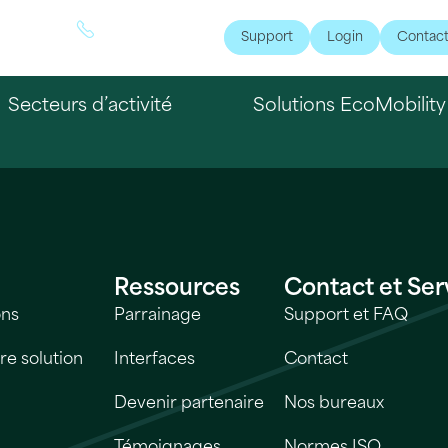
mbourg
+352 7692311
Support
Login
Contac
Secteurs d’activité
Solutions EcoMobility
Ressources
Contact et Ser
ons
Parrainage
Support et FAQ
e solution
Interfaces
Contact
Devenir partenaire
Nos bureaux
Témoignages
Normes ISO