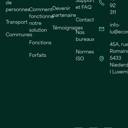
Support
de
92
et FAQ
Devenir
personnes
Comment
311
partenaire
fonctionne
Contact
Transport
notre
info-
Témoignages
solution
lu@ecom
Nos
Communes
bureaux
Fonctions
45A, ru
Romains 
Normes
Forfaits
5433
ISO
Nieder
I Luxe