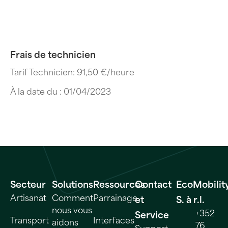
Frais de technicien
Tarif Technicien: 91,50 €/heure
À la date du : 01/04/2023
Secteur
Solutions
Ressources
Contact
EcoMobilit
Artisanat
Comment
Parrainage
et
S. à r.l.
nous vous
+352
Service
Transport
Interfaces
aidons
76