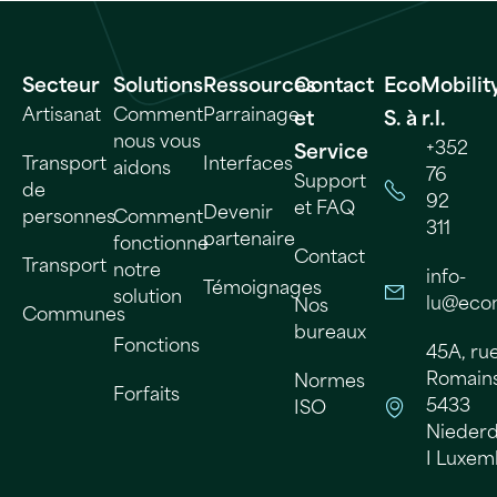
Secteur
Solutions
Ressources
Contact
EcoMobilit
Artisanat
Comment
Parrainage
et
S. à r.l.
nous vous
+352
Service
Transport
Interfaces
aidons
76
Support
de
92
et FAQ
Devenir
personnes
Comment
311
partenaire
fonctionne
Contact
Transport
notre
info-
Témoignages
solution
lu@ecom
Nos
Communes
bureaux
Fonctions
45A, ru
Romains 
Normes
Forfaits
5433
ISO
Nieder
I Luxe