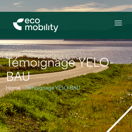
Témoignage YELO-
BAU
Home
Témoignage YELO-BAU