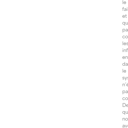
le
fa
et
qu
pa
co
le
in
en
da
le
sy
n’
pa
co
De
q
no
av