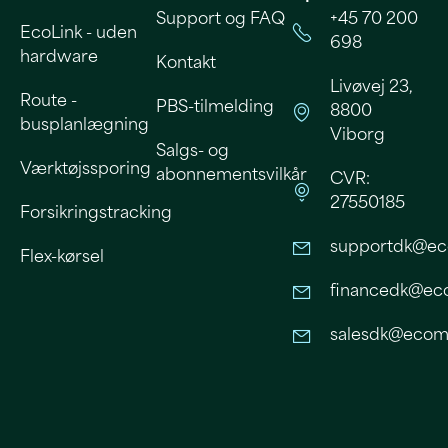
Support og FAQ
+45 70 200
EcoLink - uden
698
hardware
Kontakt
Livøvej 23,
Route -
PBS-tilmelding
8800
busplanlægning
Viborg
Salgs- og
Værktøjssporing
abonnementsvilkår
CVR:
27550185
Forsikringstracking
supportdk@ec
Flex-kørsel
financedk@eco
salesdk@ecomo