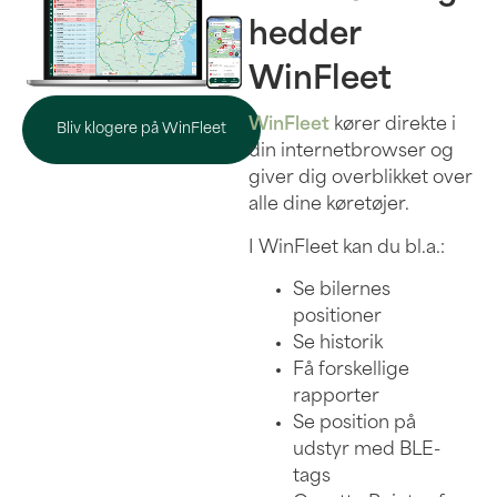
hedder
WinFleet
WinFleet
kører direkte i
Bliv klogere på WinFleet
din internetbrowser og
giver dig overblikket over
alle dine køretøjer.
I WinFleet kan du bl.a.:
Se bilernes
positioner
Se historik
Få forskellige
rapporter
Se position på
udstyr med BLE-
tags