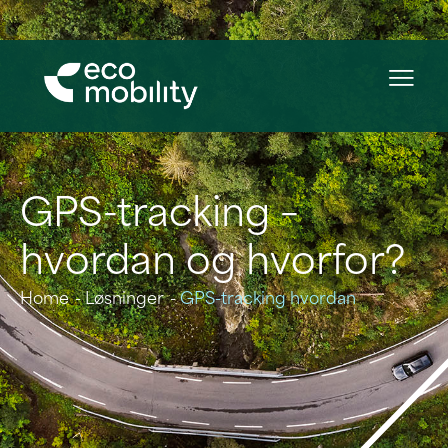
GPS-tracking –
hvordan og hvorfor?
Home
Løsninger
GPS-tracking hvordan