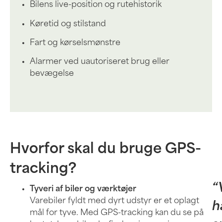
Bilens live-position og rutehistorik
Køretid og stilstand
Fart og kørselsmønstre
Alarmer ved uautoriseret brug eller
bevægelse
Hvorfor skal du bruge GPS-
tracking?
“
Tyveri af biler og værktøjer
Varebiler fyldt med dyrt udstyr er et oplagt
h
mål for tyve. Med GPS-tracking kan du se på