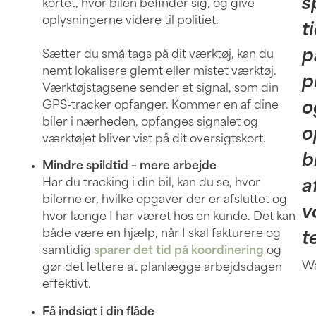
s
kortet, hvor bilen befinder sig, og give
oplysningerne videre til politiet.
t
p
Sætter du små tags på dit værktøj, kan du
nemt lokalisere glemt eller mistet værktøj.
p
Værktøjstagsene sender et signal, som din
GPS-tracker opfanger. Kommer en af dine
o
biler i nærheden, opfanges signalet og
o
værktøjet bliver vist på dit oversigtskort.
b
Mindre spildtid – mere arbejde
Har du tracking i din bil, kan du se, hvor
a
bilerne er, hvilke opgaver der er afsluttet og
v
hvor længe I har været hos en kunde. Det kan
både være en hjælp, når I skal fakturere og
t
samtidig
sparer det tid på koordinering
og
W
gør det lettere at planlægge arbejdsdagen
effektivt.
Få indsigt i din flåde