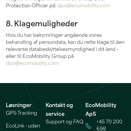
Protection Officer på:
dpo@ecomobility.com
8. Klagemuligheder
Hvis du har bekymringer angående vores
behandling af persondata, kan du rette klage til den
relevante databeskyttelsesmyndighed i dit land –
eller til EcoMobility Group på
dpo@ecomobility.com
Løsninger
Kontakt og
EcoMobility
GPS-Tracking
service
ApS
Support og FAQ
+45 70 200
EcoLink - uden
698