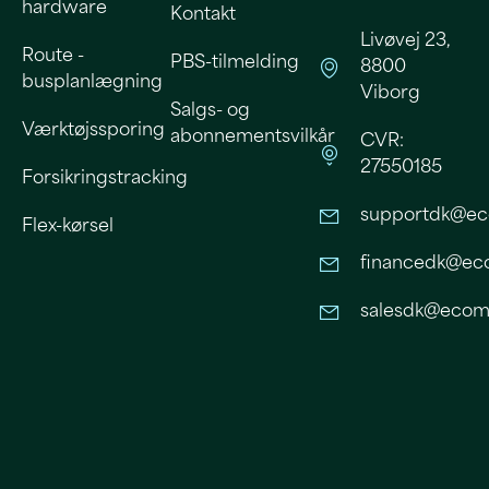
hardware
Kontakt
Livøvej 23,
Route -
PBS-tilmelding
8800
busplanlægning
Viborg
Salgs- og
Værktøjssporing
abonnementsvilkår
CVR:
27550185
Forsikringstracking
supportdk@ec
Flex-kørsel
financedk@eco
salesdk@ecomo