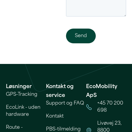
Løsninger
Kontakt og
EcoMobility
GPS-Tracking
service
ApS
Support og FAQ
+45 70 200
EcoLink - uden
698
hardware
Kontakt
Livøvej 23,
Route -
PBS-tilmelding
8800