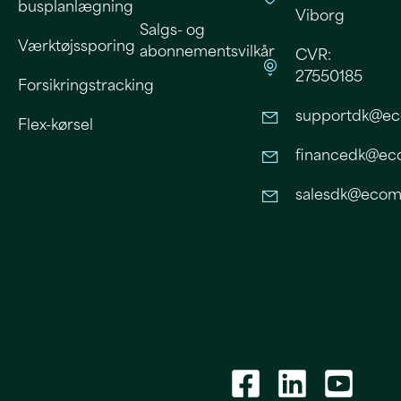
busplanlægning
Viborg
Salgs- og
Værktøjssporing
abonnementsvilkår
CVR:
27550185
Forsikringstracking
supportdk@ec
Flex-kørsel
financedk@eco
salesdk@ecomo