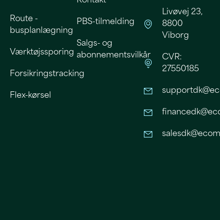
Kontakt
Livøvej 23,
Route -
PBS-tilmelding
8800
busplanlægning
Viborg
Salgs- og
Værktøjssporing
abonnementsvilkår
CVR:
27550185
Forsikringstracking
supportdk@ec
Flex-kørsel
financedk@eco
salesdk@ecomo