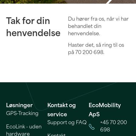
Du hører fra os, når vi har
Tak for din
behandlet din
henvendelse
henvendelse.
Haster det, så ring til os
på 70 200 698.
Løsninger
Kontakt og
EcoMobility
GPS-Tracking
service
ApS
Support og FAQ
+45 70 200
EcoLink - uden
698
hardware