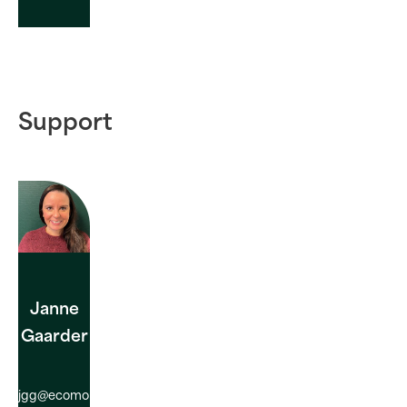
Support
Janne
Gaarder
jgg@ecomobility.com