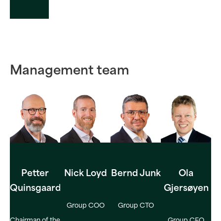
Management team
Petter
Nick Loyd
Bernd Junk
Ola
Quinsgaard
Gjersøyen
Group COO
Group CTO
Chairman of the
Group CFO