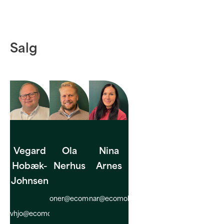
Salg
Vegard
Ola
Nina
Hobæk-
Nerhus
Arnes
Johnsen
oner@ecomobility.com
nar@ecomobility.com
vhjo@ecomobility.com