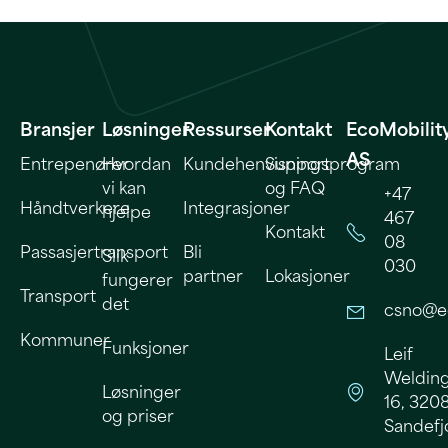
Bransjer
Løsninger
Ressurser
Kontakt
EcoMobilit
AS
Entrepenører
Hvordan
Kundehenvisningsprogram
Support
vi kan
og FAQ
+47
Håndtverkere
Integrasjoner
hjelpe
467
Kontakt
08
Passasjertransport
Bli
Slik
030
partner
Lokasjoner
fungerer
Transport
det
csno@e
Kommuner
Funksjoner
Leif
Welding
Løsninger
16, 320
og priser
Sandefj