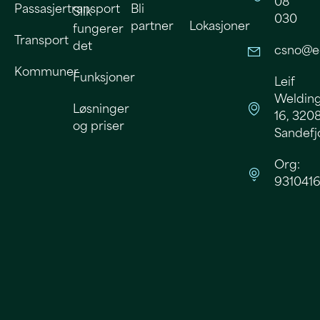
08
Passasjertransport
Bli
Slik
030
partner
Lokasjoner
fungerer
Transport
det
csno@e
Kommuner
Funksjoner
Leif
Welding
Løsninger
16, 320
og priser
Sandefj
Org:
9310416