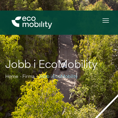
Jobb i EcoMobility
Home
Firma
Jobb i EcoMobility