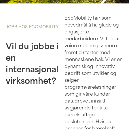
EcoMobility har som
hovedmål å ha glade og
JOBB HOS ECOMOBILITY
engasjerte
medarbeidere. Vi tror at
Vil du jobbe i
veien mot en grønnere
fremtid starter med
en
menneskene bak. Vi er en
dynamisk og innovativ
internasjonal
bedrift som utvikler og
virksomhet?
selger
programvareløsninger
som gir våre kunder
datadrevet innsikt,
avgjørende for å ta
bærekraftige
beslutninger. Hvis du
brenner for bærekraft,