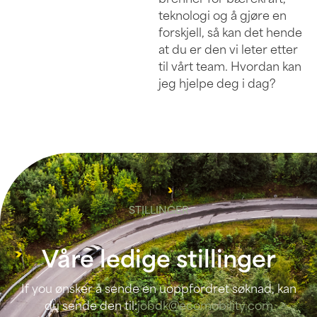
teknologi og å gjøre en
forskjell, så kan det hende
at du er den vi leter etter
til vårt team. Hvordan kan
jeg hjelpe deg i dag?
STILLINGER
Våre ledige stillinger
If you ønsker å sende en uoppfordret søknad, kan
du sende den til:
jobdk@ecomobility.com