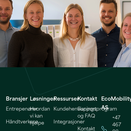
Bransjer
Løsninger
Ressurser
Kontakt
EcoMobilit
AS
Entrepenører
Hvordan
Kundehenvisningsprogram
Support
vi kan
og FAQ
+47
Håndtverkere
Integrasjoner
hjelpe
467
Kontakt