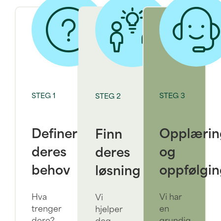
STEG 1
STEG 3
STEG 2
Definer
Opplærin
Finn
deres
og
deres
behov
oppfølgin
løsning
Hva
Vi har
Vi
trenger
en
hjelper