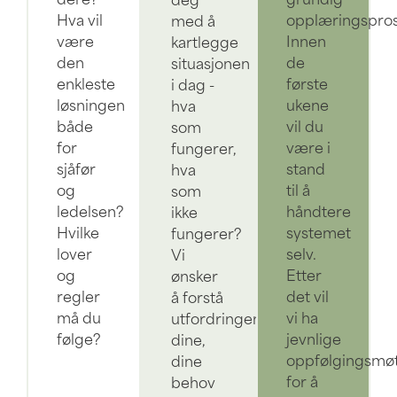
dere?
grundig
deg
Hva vil
opplæringspros
med å
være
Innen
kartlegge
den
de
situasjonen
enkleste
første
i dag -
løsningen
ukene
hva
både
vil du
som
for
være i
fungerer,
sjåfør
stand
hva
og
til å
som
ledelsen?
håndtere
ikke
Hvilke
systemet
fungerer?
lover
selv.
Vi
og
Etter
ønsker
regler
det vil
å forstå
må du
vi ha
utfordringene
følge?
jevnlige
dine,
oppfølgingsmø
dine
for å
behov