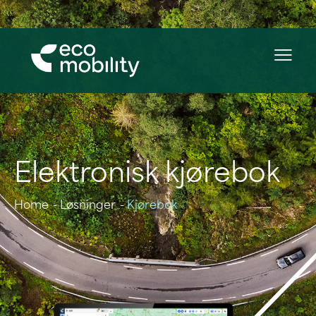
Elektronisk kjørebok
Home
Løsninger
Kjørebok