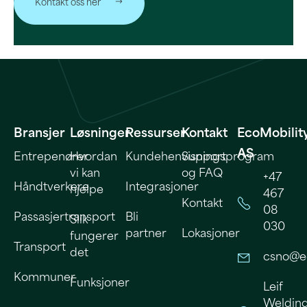
Kontakt oss her
Bransjer
Løsninger
Ressurser
Kontakt
EcoMobilit
AS
Entrepenører
Hvordan
Kundehenvisningsprogram
Support
vi kan
og FAQ
+47
Håndtverkere
Integrasjoner
hjelpe
467
Kontakt
08
Passasjertransport
Bli
Slik
030
partner
Lokasjoner
fungerer
Transport
det
csno@e
Kommuner
Funksjoner
Leif
Welding