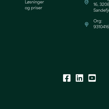
Løsninger
16, 320
og priser
Sandefj
Org:
9310416