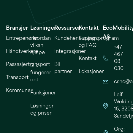
Bransjer
Løsninger
Ressurser
Kontakt
EcoMobilit
AS
Entrepenører
Hvordan
Kundehenvisningsprogram
Support
vi kan
og FAQ
+47
Håndtverkere
Integrasjoner
hjelpe
467
Kontakt
08
Passasjertransport
Bli
Slik
030
partner
Lokasjoner
fungerer
Transport
det
csno@e
Kommuner
Funksjoner
Leif
Welding
Løsninger
16, 320
og priser
Sandefj
Org: